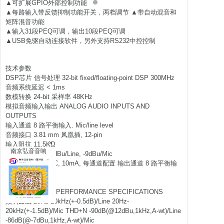
▲可扩展GPIO外部控制功能
▲每路输入带反馈抑制功能开关，两档调节 ▲带自动混音和
矩阵混音功能
▲输入31段PEQ可调，输出10段PEQ可调
▲USB免驱自动连接软件，另外支持RS232中控控制
技术参数
DSP芯片 信号处理 32-bit fixed/floating-point DSP 300MHz
音频系统延迟 < 1ms
数模转换 24-bit 采样率 48KHz
模拟音频输入输出 ANALOG AUDIO INPUTS AND
OUTPUTS
输入通道 8 路平衡输入. Mic/line level
音频接口 3.81 mm 凤凰插, 12-pin
×
输入阻抗 11.5KΩ
南京弘音音响
最大输入电平 12dBu/Line, -9dBu/Mic
幻象电源 +48VDC, 10mA, 每通道配置 输出通道 8 路平衡输
出, line level
输出阻抗 150Ω
音频指标 AUDIO PERFORMANCE SPECIFICATIONS
频响曲线 20Hz-20kHz(+-0.5dB)/Line 20Hz-
20kHz(+-1.5dB)/Mic THD+N -90dB(@12dBu,1kHz,A-wt)/Line
-86dB(@-7dBu,1kHz,A-wt)/Mic