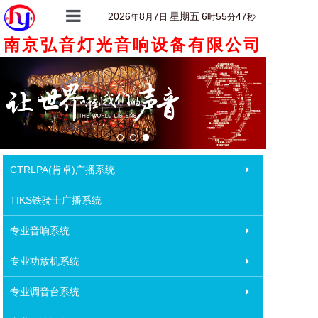
2026
8
7
星期五
6
55
47
年
月
日
时
分
秒
南京弘音灯光音响设备有限公司
首页
关于我们
产品中心
产品详情
客户案例
CTRLPA(肯卓)广播系统
新闻动态
TIKS铁骑士广播系统
联系我们
专业音响系统
专业功放机系统
专业调音台系统