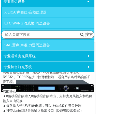
专业周边设备
XILICA(声丽佳)音频处理器
ETC.WVNGR(威格)周边设备
DBX,TC,ASHLY周边设备
搜索
SAE,蜚声,声准,力迅周边设备
宝贝详情
资料下载
WVNGR威格 D-0808八进八出音频矩阵处
专业话筒麦克风系统
理器
简介 D-0808是一款8进8出的自动混音媒体矩阵，配备8路模拟
输入和8路模拟输出，内置反馈抑制，自动混音，矩阵混音，
专业舞台灯光系统
均衡器，分配器，压缩器等DSP功能，DSP0808D支持Dante
网络音频功能扩展，通过USB免驱连接电脑软件控制，
RS232， TCP/IP连接中控远程控制，适合用在各种场合的扩
音工程。
功能特点
▲8路模拟音频输入8路模拟音频输出，支持麦克风输入和线路
输入自由切换
▲每路输入带48V幻象电源，可以上位机软件开关控制
▲可带dante网络音频输入输出接口（DSP0808D款式）