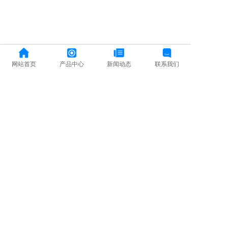
网站首页
产品中心
新闻动态
联系我们
0
0
0
6
7
5
2
0
南京
南京
南京
弘音淘
百淇淘
百淇公
宝网店
宝网店
司网址