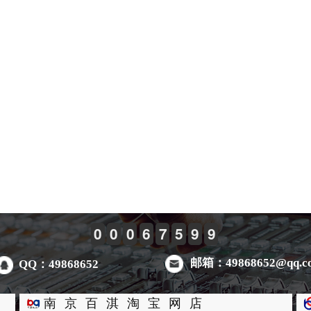
0
0
0
6
7
5
9
9
邮箱：49868652@qq.c
QQ：49868652
南京百淇淘宝网店