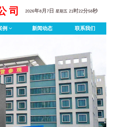
公司
年
月
日
时
分
秒
2026
8
7
星期五
21
22
59
案例
新闻动态
联系我们