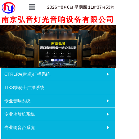
2026
8
6
星期四
11
37
53
年
月
日
时
分
秒
南京弘音灯光音响设备有限公司
首页
关于我们
产品中心
产品详情
客户案例
CTRLPA(肯卓)广播系统
新闻动态
TIKS铁骑士广播系统
联系我们
专业音响系统
专业功放机系统
专业调音台系统