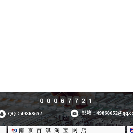
0
0
0
6
7
7
2
1
邮箱：49868652@qq.c
QQ：49868652
南京百淇淘宝网店