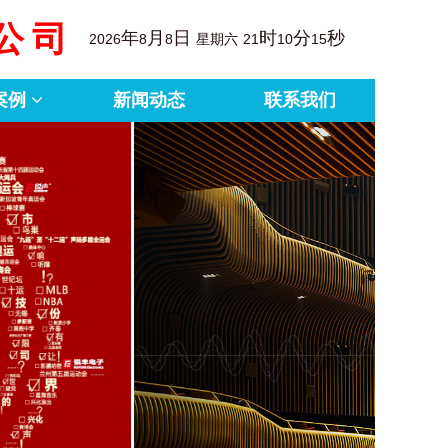
公司
年
月
日
时
分
秒
2026
8
8
星期六
21
10
16
案例
新闻动态
联系我们