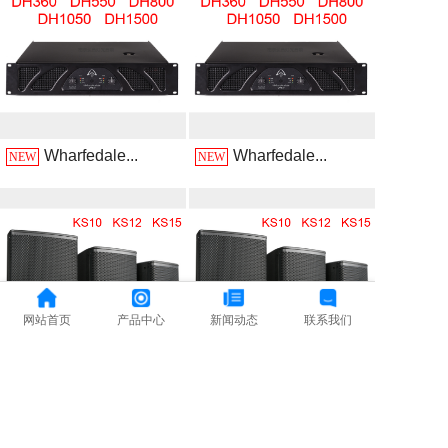
Wharfedale...
Wharfedale...
NEW
NEW
网站首页
产品中心
新闻动态
联系我们
0
0
0
6
7
7
3
6
南京
南京
南京
Wharfedale...
Wharfedale...
弘音淘
百淇淘
NEW
NEW
百淇公
宝网店
宝网店
司网址