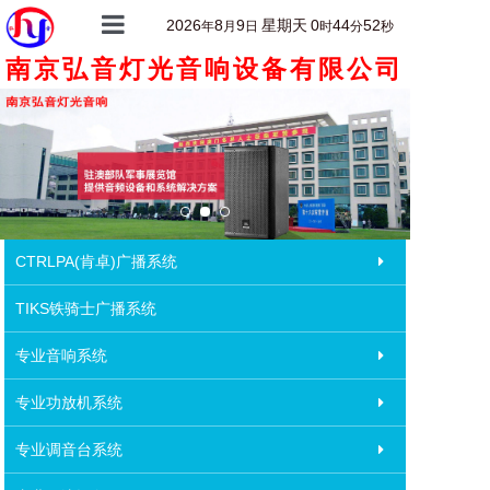
2026
8
9
星期天
0
44
52
年
月
日
时
分
秒
南京弘音灯光音响设备有限公司
首页
关于我们
产品中心
产品详情
客户案例
CTRLPA(肯卓)广播系统
新闻动态
TIKS铁骑士广播系统
联系我们
专业音响系统
专业功放机系统
专业调音台系统