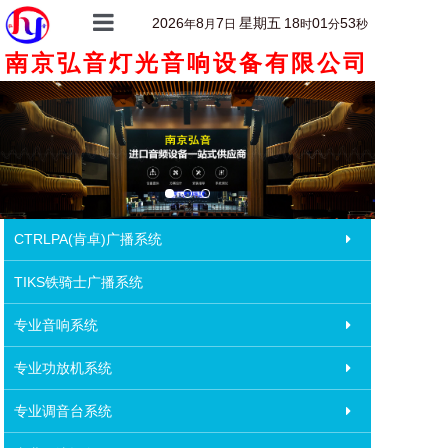
2026
8
7
星期五
18
01
53
年
月
日
时
分
秒
南京弘音灯光音响设备有限公司
首页
关于我们
产品中心
产品详情
客户案例
CTRLPA(肯卓)广播系统
新闻动态
TIKS铁骑士广播系统
联系我们
专业音响系统
专业功放机系统
专业调音台系统