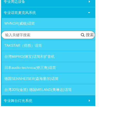
专业周边设备
专业话筒麦克风系统
WVNGR(威格)话筒
美国SHURE(舒尔)话筒
搜索
TAKSTAR（得胜）话筒
台湾MIPRO(咪宝)话筒和扩音机
日本audio-technica(铁三角)话筒
德国SENNHEISER(森海塞尔)话筒
台湾JDS(金笛).德国MELAND(美琳达)话筒
专业舞台灯光系统