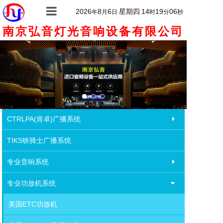
2026
8
6
星期四
14
19
06
年
月
日
时
分
秒
南京弘音灯光音响设备有限公司
首页
关于我们
产品中心
产品详情
客户案例
CTRLPA(肯卓)广播系统
新闻动态
TIKS铁骑士广播系统
联系我们
专业音响系统
专业功放机系统
美国ETC功放机