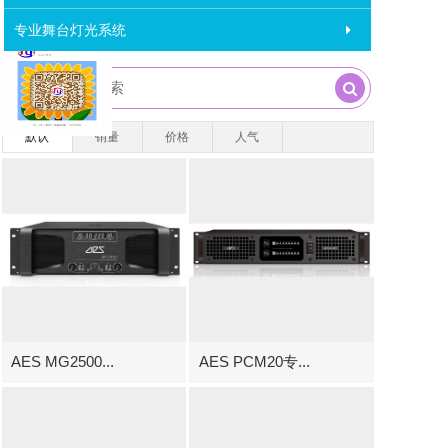
×
专业舞台灯光系统
南京弘音音响
默认
销量
价格
人气
AES MG2500...
AES PCM20专...